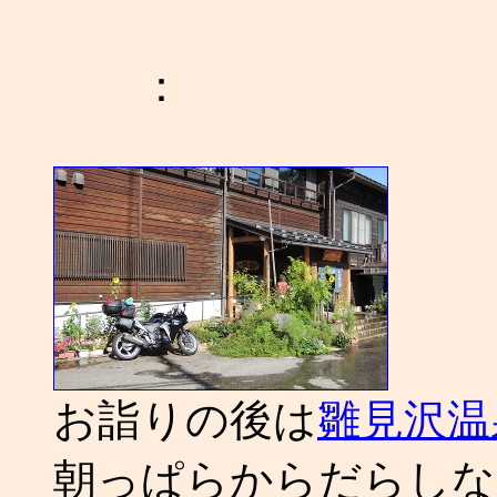
：
お詣りの後は
雛見沢温
朝っぱらからだらしな