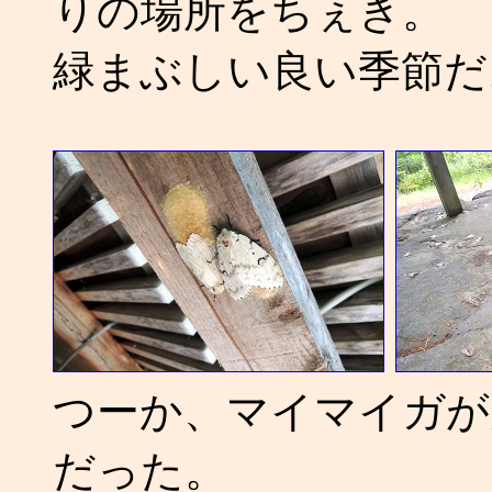
りの場所をちぇき。
緑まぶしい良い季節だ
つーか、マイマイガが
だった。