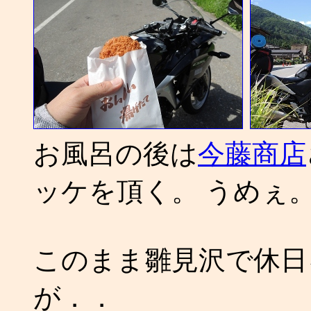
お風呂の後は
今藤商店
ッケを頂く。 うめぇ
このまま雛見沢で休日
が．．