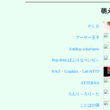
萌
ＰＬＤ
アーサー玉子
AskRay-what'snew
Pop-Rinn ぽぷりなぺいぢ～
NAO・Graphics・Lab HTTP
AETERNA
ろんり～ろり～た
ことばの国