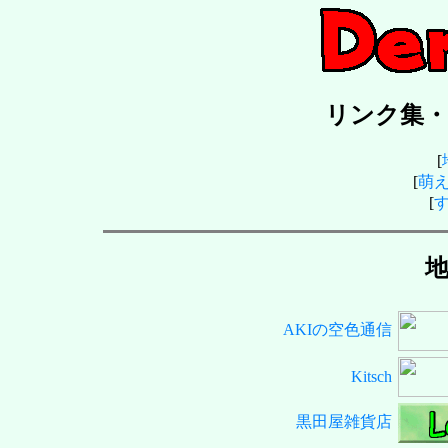
リンク集・ぽ
[
[
萌
[
AKIの空色通信
Kitsch
黒田屋雑貨店