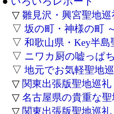
●
いろいろレポート
▽
雛見沢・興宮聖地巡
▽
坂の町・神様の町 
▽
和歌山県・Key半
▽
ニワカ厨の嘘っぱち
▽
地元でお気軽聖地巡
▽
関東出張版聖地巡礼
▽
名古屋県の貴重な聖
▽
関東出張版聖地巡礼