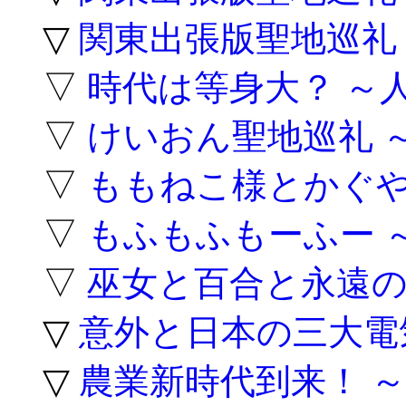
▽
関東出張版聖地巡礼
▽
時代は等身大？ ～
▽
けいおん聖地巡礼 
▽
ももねこ様とかぐや
▽
もふもふもーふー 
▽
巫女と百合と永遠の
▽
意外と日本の三大電
▽
農業新時代到来！ 