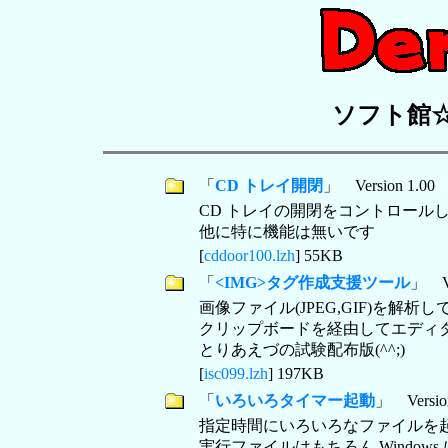
ソフト館☆Wi
「
CD トレイ開閉
」 Version 1.00
CD トレイの開閉をコントロール
他に特に機能は無いです
[
cddoor100.lzh
] 55KB
「
<IMG>タグ作成支援ツール
」 Ve
画像ファイル(JPEG,GIF)を解
クリップボードを経由してエディ
とりあえづの試験配布版(^^;)
[
isc099.lzh
] 197KB
「
いろいろタイマー起動
」 Version
指定時間にいろいろなファイルを
実行ファイルはもちろん Window